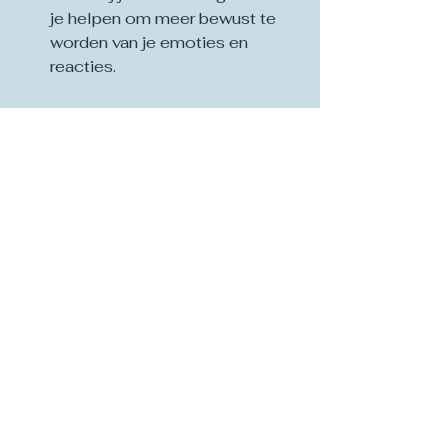
je helpen om meer bewust te 
worden van je emoties en 
reacties.
Een nieuwe kijk op 
ademhaling
Ademcoaching biedt een nieuwe 
kijk op iets dat we vaak als 
vanzelfsprekend beschouwen. Door 
bewust te ademen, kunnen we ons 
leven verbeteren op manieren die 
we nooit voor mogelijk hadden 
gehouden. Het is een eenvoudige 
maar krachtige techniek die 
iedereen kan leren.
Of je nu op zoek bent naar 